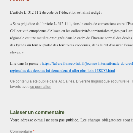
L’article L. 312-11-2 du code de l’éducation est ainsi rédigé :
« Sans préjudice de l’article L. 312-11-1, dans le cadre de conventions entre l’État
Collectivité européenne d’Alsace ou les collectivités territoriales régies par l’art
régionale est une matière enseignée dans le cadre de l’horaire normal des écoles
des lycées sur tout ou partie des territoires concernés, dans le but d’assurer l’en
élèves. »
Lire dans la presse :
https://la1ere.francetvinfo.fr/journee-internationale-du-creo
regionales-des-deputes-lui-demandent-d-aller-plus-loin-1438787.html
Ce contenu a été publié dans
Actualités
,
Diversité linguistique et culturelle
,
T
favoris avec
ce permalien
.
Laisser un commentaire
Votre adresse e-mail ne sera pas publiée.
Les champs obligatoires sont 
Commentaire
*