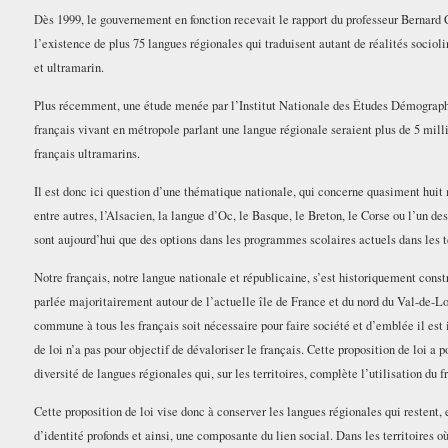
Dès 1999, le gouvernement en fonction recevait le rapport du professeur Bernar
l’existence de plus 75 langues régionales qui traduisent autant de réalités socioli
et ultramarin.
Plus récemment, une étude menée par l’Institut Nationale des Études Démograp
français vivant en métropole parlant une langue régionale seraient plus de 5 milli
français ultramarins.
Il est donc ici question d’une thématique nationale, qui concerne quasiment huit m
entre autres, l’Alsacien, la langue d’Oc, le Basque, le Breton, le Corse ou l’un de
sont aujourd’hui que des options dans les programmes scolaires actuels dans les te
Notre français, notre langue nationale et républicaine, s’est historiquement const
parlée majoritairement autour de l’actuelle île de France et du nord du Val-de-L
commune à tous les français soit nécessaire pour faire société et d’emblée il est 
de loi n’a pas pour objectif de dévaloriser le français. Cette proposition de loi a p
diversité de langues régionales qui, sur les territoires, complète l’utilisation du f
Cette proposition de loi vise donc à conserver les langues régionales qui restent,
d’identité profonds et ainsi, une composante du lien social. Dans les territoires où