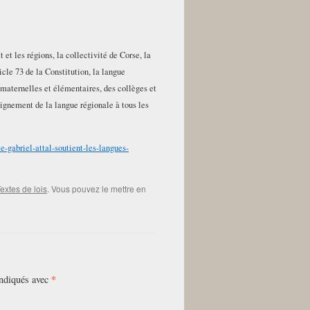
 et les régions, la collectivité de Corse, la
icle 73 de la Constitution, la langue
 maternelles et élémentaires, des collèges et
seignement de la langue régionale à tous les
le-gabriel-attal-soutient-les-langues-
extes de lois
. Vous pouvez le mettre en
*
indiqués avec