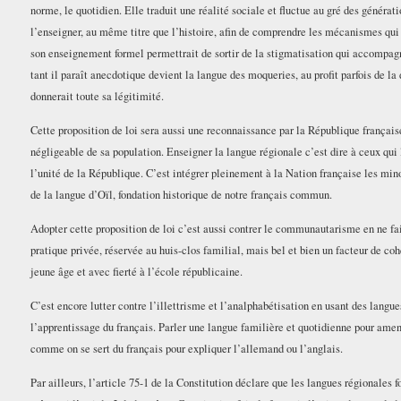
norme, le quotidien. Elle traduit une réalité sociale et fluctue au gré des générati
l’enseigner, au même titre que l’histoire, afin de comprendre les mécanismes qui o
son enseignement formel permettrait de sortir de la stigmatisation qui accompagn
tant il paraît anecdotique devient la langue des moqueries, au profit parfois de la 
donnerait toute sa légitimité.
Cette proposition de loi sera aussi une reconnaissance par la République français
négligeable de sa population. Enseigner la langue régionale c’est dire à ceux qui l
l’unité de la République. C’est intégrer pleinement à la Nation française les mino
de la langue d’Oïl, fondation historique de notre français commun.
Adopter cette proposition de loi c’est aussi contrer le communautarisme en ne fai
pratique privée, réservée au huis-clos familial, mais bel et bien un facteur de coh
jeune âge et avec fierté à l’école républicaine.
C’est encore lutter contre l’illettrisme et l’analphabétisation en usant des lang
l’apprentissage du français. Parler une langue familière et quotidienne pour amen
comme on se sert du français pour expliquer l’allemand ou l’anglais.
Par ailleurs, l’article 75-1 de la Constitution déclare que les langues régionales f