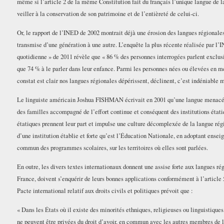
même si l’article 2 de la même Constitution fait du français l’unique langue de la
veiller à la conservation de son patrimoine et de l’entièreté de celui-ci.
Or, le rapport de l’INED de 2002 montrait déjà une érosion des langues régionale
transmise d’une génération à une autre. L’enquête la plus récente réalisée par 
quotidienne » de 2011 révèle que « 86 % des personnes interrogées parlent exclusi
que 74 % à le parler dans leur enfance. Parmi les personnes nées ou élevées en mé
constat est clair nos langues régionales dépérissent, déclinent, c’est indéniable m
Le linguiste américain Joshua FISHMAN écrivait en 2001 qu’une langue menacée p
des familles accompagné de l’effort continue et conséquent des institutions étatiqu
étatiques prennent leur part et impulse une culture décomplexée de la langue régi
d’une institution établie et forte qu’est l’Éducation Nationale, en adoptant ense
commun des programmes scolaires, sur les territoires où elles sont parlées.
En outre, les divers textes internationaux donnent une assise forte aux langues régi
France, doivent s’enquérir de leurs bonnes applications conformément à l’article 5
Pacte international relatif aux droits civils et politiques prévoit que :
« Dans les États où il existe des minorités ethniques, religieuses ou linguistique
ne peuvent être privées du droit d’avoir, en commun avec les autres membres de le