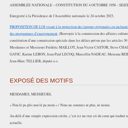
ASSEMBLÉE NATIONALE – CONSTITUTION DU 4 OCTOBRE 1958 – SEI
Enregistré à la Présidence de l’Assemblée nationale le 24 octobre 2023.
PROPOSITION DE LOI visant à la protection des langues régionales en incluant
des programmes d’enseignement,
(Renvoyée à la commission des affaires culturel
constitution d’une commission spéciale dans les délais prévus par les articles 30
Mesdames et Messieurs Frédéric MAILLOT, Jean-Victor CASTOR, Steve CHA
GAYIC, Karine LEBON, Jean-Paul LECOQ, Marcellin NADEAU, Mereana RE
Jean-Marc TELLIER, député-e-s.
EXPOSÉ DES MOTIFS
MESDAMES, MESSIEURS,
« Nou lé pa plis nou lé pa moin » / Nous ne sommes ni plus, ni moins.
Au-delà d’une simple expression créole, c’est ici un vrai cri du cœur qui traduit 
actuelle.