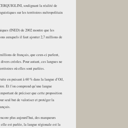
d CERQUIGLINI, soulignant la réalité de
nguistiques sur les territoires métropolitain
hiques (INED) de 2002 montre que les
ons auxquels il faut ajouter 2,7 millions de
illions de français, que ceux-ci parlent,
s divers créoles. Pour autant, ces langues ne
rritoires où elles sont parlées.
ruite en puisant à 60 % dans la langue d’Oïl,
oire. Et l’on comprend qu’une langue
important de préciser que cette proposition
our seul but de valoriser et protéger la
rançais.
 encore plus aujourd’hui, des marqueurs
 elle est parlée, la langue régionale est la