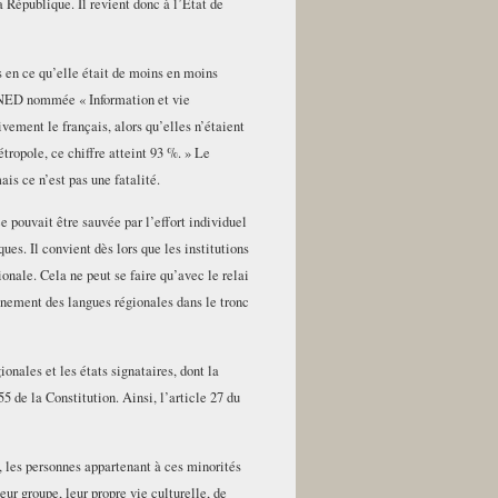
 République. Il revient donc à l’État de
s en ce qu’elle était de moins en moins
l’INED nommée « Information et vie
vement le français, alors qu’elles n’étaient
tropole, ce chiffre atteint 93 %. » Le
ais ce n’est pas une fatalité.
ouvait être sauvée par l’effort individuel
es. Il convient dès lors que les institutions
onale. Cela ne peut se faire qu’avec le relai
ignement des langues régionales dans le tronc
onales et les états signataires, dont la
5 de la Constitution. Ainsi, l’article 27 du
s, les personnes appartenant à ces minorités
ur groupe, leur propre vie culturelle, de