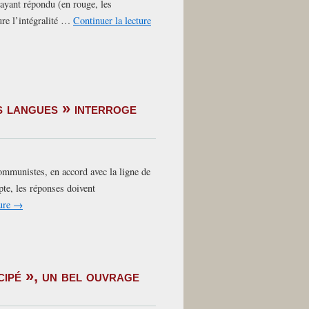
ayant répondu (en rouge, les
ure l’intégralité …
Continuer la lecture
s langues » interroge
ommunistes, en accord avec la ligne de
pte, les réponses doivent
ture
→
ipé », un bel ouvrage