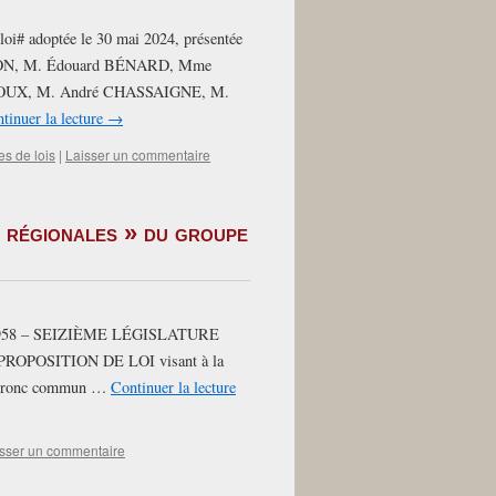
loi# adoptée le 30 mai 2024, présentée
BON, M. Édouard BÉNARD, Mme
OUX, M. André CHASSAIGNE, M.
tinuer la lecture
→
es de lois
|
Laisser un commentaire
s régionales » du groupe
58 – SEIZIÈME LÉGISLATURE
23. PROPOSITION DE LOI visant à la
le tronc commun …
Continuer la lecture
sser un commentaire