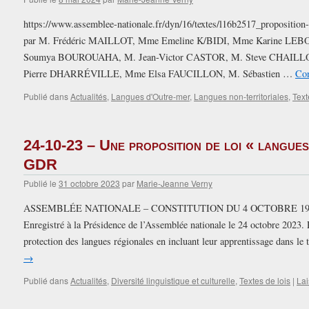
https://www.assemblee-nationale.fr/dyn/16/textes/l16b2517_proposition-
par M. Frédéric MAILLOT, Mme Emeline K/BIDI, Mme Karine LE
Soumya BOUROUAHA, M. Jean-Victor CASTOR, M. Steve CHAILL
Pierre DHARRÉVILLE, Mme Elsa FAUCILLON, M. Sébastien …
Con
Publié dans
Actualités
,
Langues d'Outre-mer
,
Langues non-territoriales
,
Text
24-10-23 – Une proposition de loi « langue
GDR
Publié le
31 octobre 2023
par
Marie-Jeanne Verny
ASSEMBLÉE NATIONALE – CONSTITUTION DU 4 OCTOBRE 19
Enregistré à la Présidence de l’Assemblée nationale le 24 octobre 20
protection des langues régionales en incluant leur apprentissage dans 
→
Publié dans
Actualités
,
Diversité linguistique et culturelle
,
Textes de lois
|
Lai