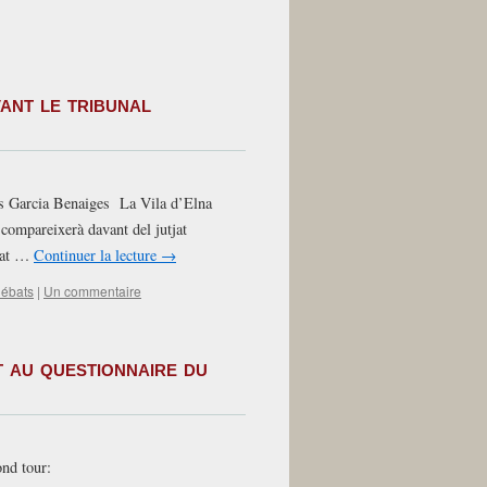
ant le tribunal
as Garcia Benaiges La Vila d’Elna
compareixerà davant del jutjat
itat …
Continuer la lecture
→
débats
|
Un commentaire
au questionnaire du
ond tour: