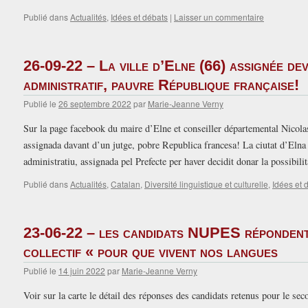
Publié dans
Actualités
,
Idées et débats
|
Laisser un commentaire
26-09-22 – La ville d’Elne (66) assignée dev
administratif, pauvre République française!
Publié le
26 septembre 2022
par
Marie-Jeanne Verny
Sur la page facebook du maire d’Elne et conseiller départemental Nicol
assignada davant d’un jutge, pobre Republica francesa! La ciutat d’Elna 
administratiu, assignada pel Prefecte per haver decidit donar la possibil
Publié dans
Actualités
,
Catalan
,
Diversité linguistique et culturelle
,
Idées et 
23-06-22 – les candidats NUPES répondent 
collectif « pour que vivent nos langues
Publié le
14 juin 2022
par
Marie-Jeanne Verny
Voir sur la carte le détail des réponses des candidats retenus pour le sec