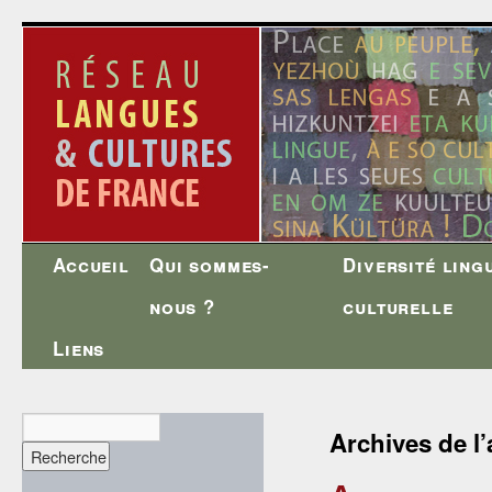
Accueil
Qui sommes-
Diversité ling
Aller
nous ?
culturelle
au
Liens
contenu
Archives de l’