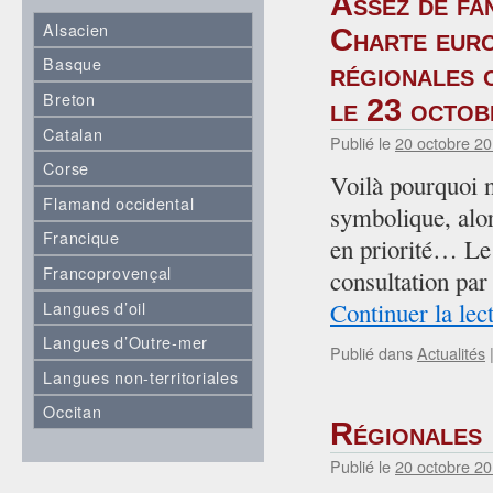
Assez de fan
Alsacien
Charte euro
Basque
régionales o
Breton
le 23 octo
Catalan
Publié le
20 octobre 2
Corse
Voilà pourquoi n
Flamand occidental
symbolique, alors
Francique
en priorité… Le 
Francoprovençal
consultation pa
Langues d’oil
Continuer la lec
Langues d’Outre-mer
Publié dans
Actualités
Langues non-territoriales
Occitan
Régionales 
Publié le
20 octobre 2