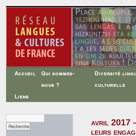
Accueil
Qui sommes-
Diversité ling
Aller
nous ?
culturelle
au
Liens
contenu
avril 2017 
leurs engag