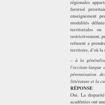
régionales appar
favorisé priori
enseignement peu
modalités déﬁnies
territoriales o
restrictivement, p
refusent a prendr
territoire, d’où la
– à la généralis
l’occitan-langue 
pérennisation d
littérature et la c
RÉPONSE
Oui. La disparit
académies ont une 