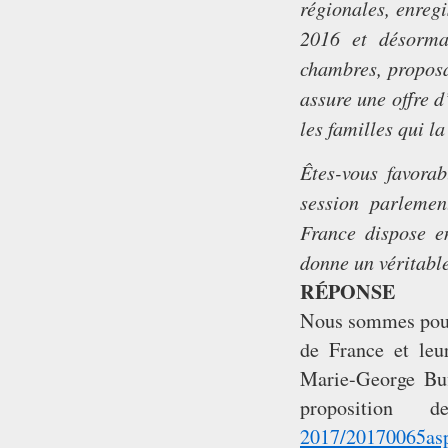
régionales,
enregi
2016 et désorm
chambres, propos
assure une offre 
les familles qui l
Ê
tes-vous favora
session parleme
France dispose 
donne un véritable
RÉPONSE
Nous sommes pour 
de France et leur
Marie-George Buf
proposition
2017/20170065a