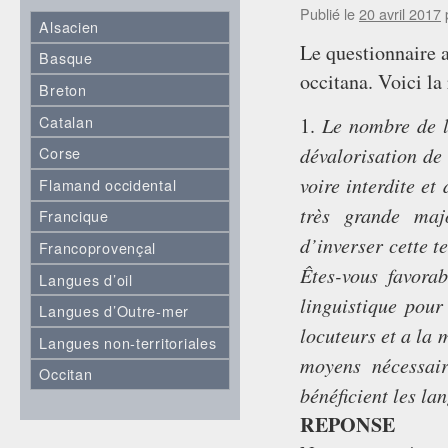
Publié le
20 avril 2017
Alsacien
Le questionnaire a
Basque
occitana. Voici l
Breton
Catalan
Le nombre de l
1.
dévalorisation de 
Corse
voire
interdite et
Flamand occidental
très
grande majo
Francique
d’inverser cette
t
Francoprovençal
Êtes-vous favora
Langues d’oil
linguistique pour
Langues d’Outre-mer
locuteurs et a la 
Langues non-territoriales
moyens nécessai
Occitan
bénéﬁcient les la
REPONSE