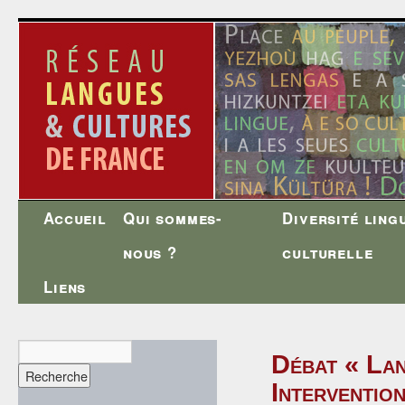
Accueil
Qui sommes-
Diversité ling
Aller
nous ?
culturelle
au
Liens
contenu
Débat « Lan
Interventi