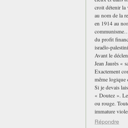
croit détenir la
au nom de la re
en 1914 au nom 
communisme…Ac
du profit finan
israélo-palestin
Avant le déclen
Jean Jaurès « sa
Exactement comm
même logique cr
Si je devais la
« Doutez ». Le 
ou rouge. Tout
immature violen
Répondre