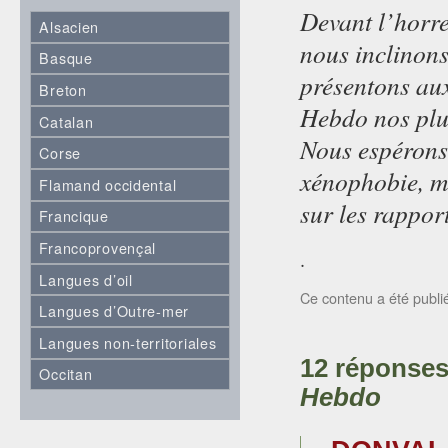
Devant l’horre
Alsacien
nous inclinons
Basque
présentons aux
Breton
Hebdo nos plu
Catalan
Nous espérons 
Corse
xénophobie, ma
Flamand occidental
sur les rappor
Francique
Francoprovençal
.
Langues d’oil
Ce contenu a été publ
Langues d’Outre-mer
Langues non-territoriales
12 réponse
Occitan
Hebdo