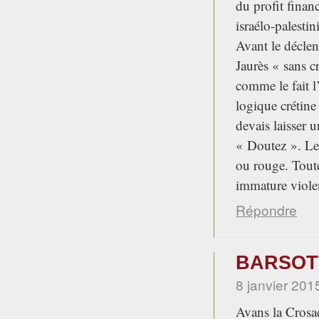
du profit finan
israélo-palestin
Avant le déclen
Jaurès « sans c
comme le fait l
logique crétine
devais laisser 
« Doutez ». Le 
ou rouge. Tout
immature violen
Répondre
BARSOTT
8 janvier 201
Avans la Crosad