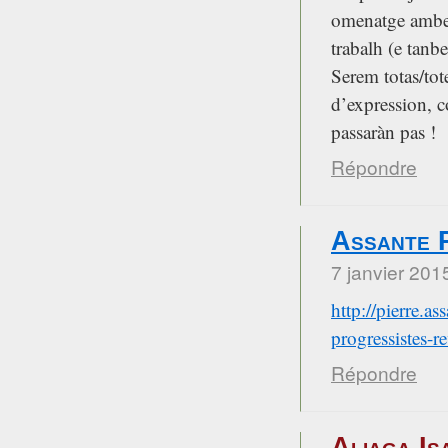
omenatge ambe u
trabalh (e tanbe
Serem totas/tote
d’expression, co
passaràn pas !
Répondre
Assante 
7 janvier 201
http://pierre.a
progressistes-
Répondre
Aliaga Is