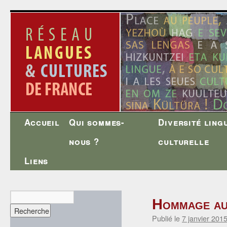
Accueil
Qui sommes-
Diversité ling
Aller
nous ?
culturelle
au
Liens
contenu
Hommage aux
Publié le
7 janvier 201