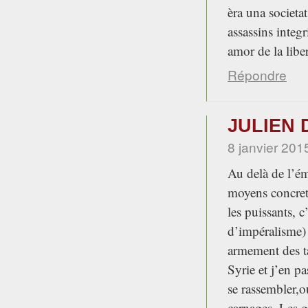
èra una societa
assassins integ
amor de la libe
Répondre
JULIEN D
8 janvier 201
Au delà de l’émo
moyens concrets
les puissants, 
d’impéralisme) 
armement des ta
Syrie et j’en pa
se rassembler,o
carnages. Les g