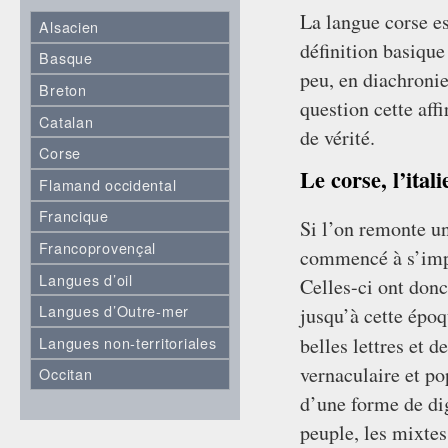
La langue corse es
Alsacien
définition basique
Basque
peu, en diachroni
Breton
question cette aff
Catalan
de vérité.
Corse
Le corse, l’itali
Flamand occidental
Francique
Si l’on remonte un
Francoprovençal
commencé à s’impo
Langues d’oil
Celles-ci ont don
Langues d’Outre-mer
jusqu’à cette époqu
Langues non-territoriales
belles lettres et d
vernaculaire et po
Occitan
d’une forme de dig
peuple, les mixtes