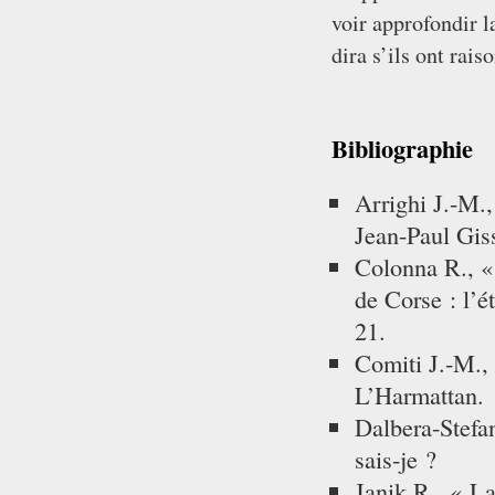
voir approfondir l
dira s’ils ont rais
Bibliographie
Arrighi J.-M.
Jean-Paul Giss
Colonna R., « 
de Corse : l’é
21.
Comiti J.-M.,
L’Harmattan.
Dalbera-Stefa
sais-je ?
Janik R., « La