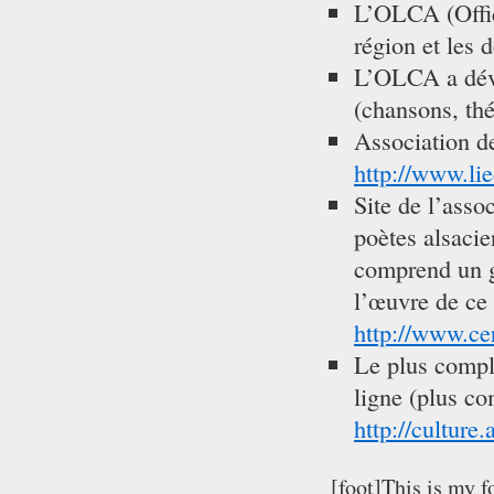
L’OLCA (Office
région et les
L’OLCA a déve
(chansons, théâ
Association d
http://www.li
Site de l’asso
poètes alsacie
comprend un g
l’œuvre de ce 
http://www.cer
Le plus comple
ligne (plus co
http://culture
[foot]This is my f