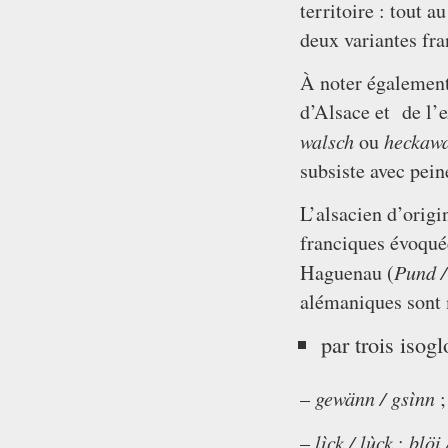
territoire : tout 
deux variantes fra
À noter également 
d’Alsace et de l’
walsch
heckawa
ou
subsiste avec pein
L’alsacien d’orig
franciques évoquée
Pund /
Haguenau (
alémaniques sont 
par trois isogl
gewänn / gsìnn
–
lìck / lùck
blöi 
–
;