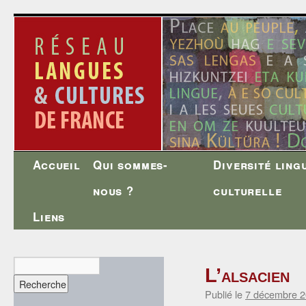
Accueil
Qui sommes-
Diversité ling
Aller
nous ?
culturelle
au
Liens
contenu
L’alsacien
Publié le
7 décembre 