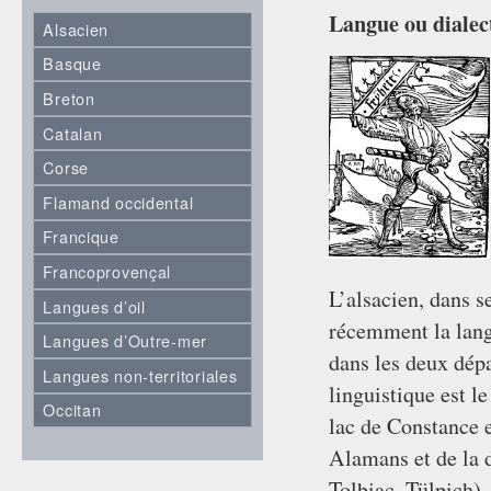
Langue ou dialec
Alsacien
Basque
Breton
Catalan
Corse
Flamand occidental
Francique
Francoprovençal
L’alsacien, dans s
Langues d’oil
récemment la lang
Langues d’Outre-mer
dans les deux dép
Langues non-territoriales
linguistique est l
Occitan
lac de Constance et
Alamans et de la d
Tolbiac, Tülpich).