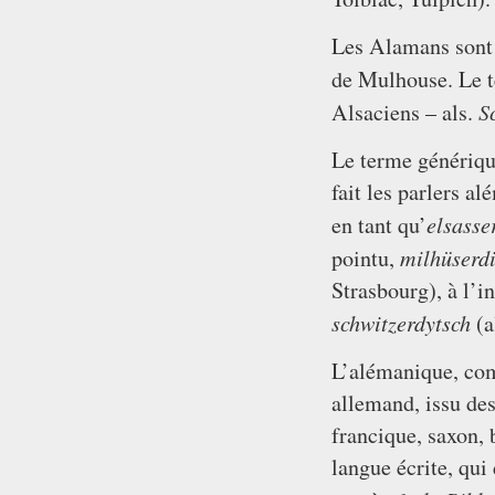
Les Alamans sont a
de Mulhouse. Le 
S
Alsaciens – als.
Le terme génériqu
fait les parlers al
elsasse
en tant qu’
milhüserdi
pointu,
Strasbourg), à l’i
schwitzerdytsch
(a
L’alémanique, comm
allemand, issu de
francique, saxon,
langue écrite, qui