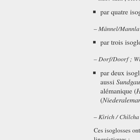
par quatre iso
Männel/Mannla 
–
par trois isog
– Dorf/Doorf ; 
par deux isogl
aussi
Sundgau
alémanique (
H
(
Niederalema
Kìrich / Chìlcha
–
Ces isoglosses ont
linguistiques :