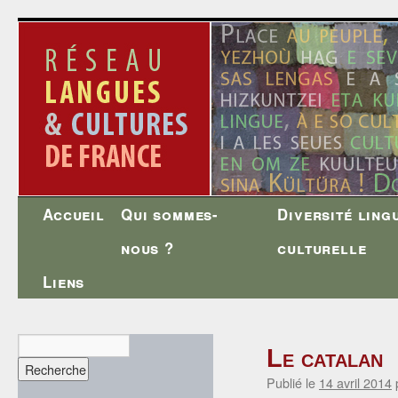
Accueil
Qui sommes-
Diversité ling
Aller
nous ?
culturelle
au
Liens
contenu
Le catalan
Publié le
14 avril 2014