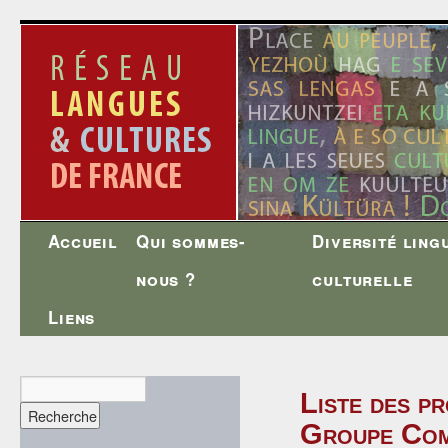
Accueil
Qui sommes-
Diversité ling
Aller
nous ?
culturelle
au
Liens
contenu
Liste des pr
Groupe Comm