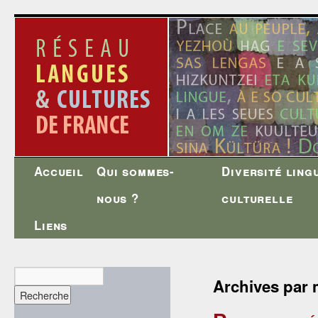
Accueil
Qui sommes-
Diversité ling
Aller
nous ?
culturelle
au
Liens
contenu
Archives par 