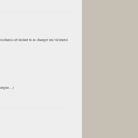
 occitan(a cet instant tu as changer ma vie)merci
e langue…)