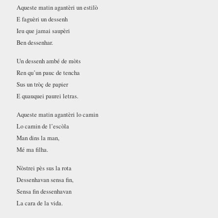
Aqueste matin agantèri un estilò
E faguèri un dessenh
Ieu que jamai saupèri
Ben dessenhar.
Un dessenh ambé de mòts
Ren qu’un pauc de tencha
Sus un tròç de papier
E quauquei paurei letras.
Aqueste matin agantèri lo camin
Lo camin de l’escòla
Man dins la man,
Mé ma filha.
Nòstrei pès sus la rota
Dessenhavan sensa fin,
Sensa fin dessenhavan
La cara de la vida.