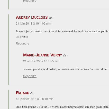
Répondre
Audrey Duclos3
dit :
21 juin 2018 à 19 h 02 min
Bonjour,jaurais aimer si cetait possible de me traduire la phrase suivant en patois
par avance
Répondre
Marie-Jeanne Verny
dit :
21 août 2022 à 10 h 55 min
» a comptar d’aquest instant, as cambiat ma vida » (mais l’occitan est un
Répondre
Rataud
dit :
18 janvier 2015 à 0 h 10 min
Quel beau poème « à la vie » ! Merci, il accompagnera peut-être mon grand-père.