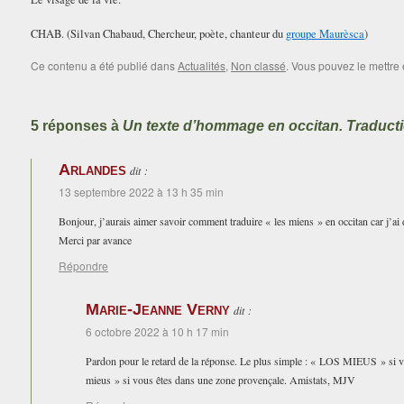
CHAB. (Silvan Chabaud, Chercheur, poète, chanteur du
groupe Maurèsca
)
Ce contenu a été publié dans
Actualités
,
Non classé
. Vous pouvez le mettre
5 réponses à
Un texte d’hommage en occitan. Traductio
Arlandes
dit :
13 septembre 2022 à 13 h 35 min
Bonjour, j’aurais aimer savoir comment traduire « les miens » en occitan car j’ai 
Merci par avance
Répondre
Marie-Jeanne Verny
dit :
6 octobre 2022 à 10 h 17 min
Pardon pour le retard de la réponse. Le plus simple : « LOS MIEUS » si v
mieus » si vous êtes dans une zone provençale. Amistats, MJV