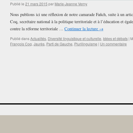
Publié le
21 mars 2015
par
Marie-Jeanne Verny
Nous publions ici une réflexion de notre camarade Fañch, suite à un artic
Coq, secrétaire national à la politique territoriale et à l’éducation et ég
contre la réforme territoriale …
Continuer la lecture
→
Publié dans
Actualités
,
Diversité linguistique et culturelle
,
Idées et débats
|
M
François Coq
,
Jaurès
,
Parti de Gauche
,
Plurilinguisme
|
Un commentaire