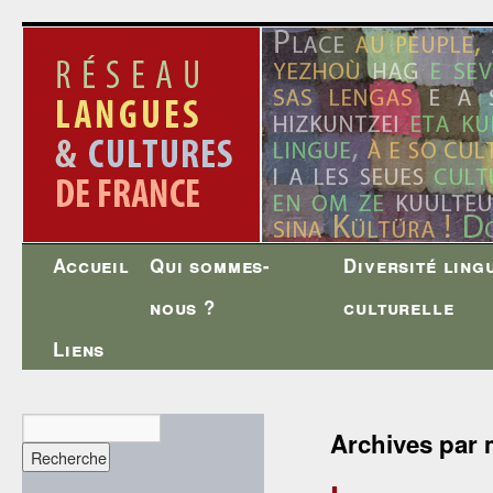
Accueil
Qui sommes-
Diversité ling
Aller
nous ?
culturelle
au
Liens
contenu
Archives par 